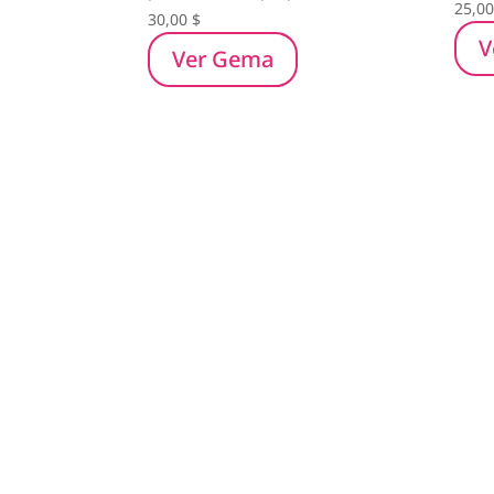
25,0
30,00
$
V
Ver Gema