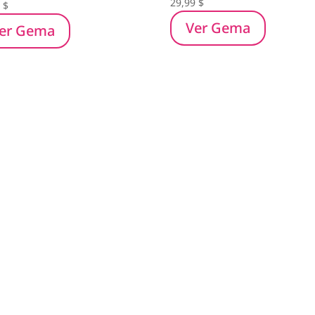
29,99
$
0
$
Ver Gema
er Gema