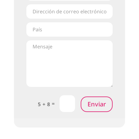
Enviar
=
5 + 8