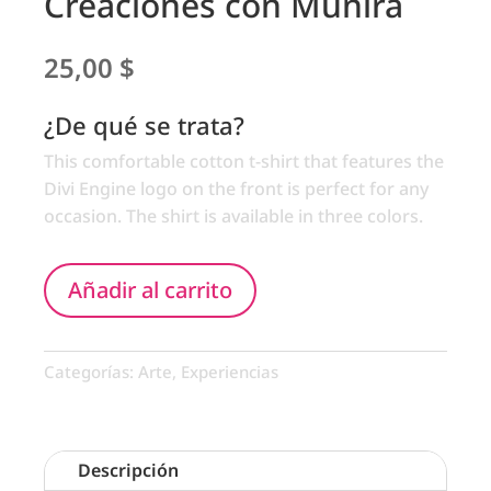
Creaciones con Munira
25,00
$
¿De qué se trata?
This comfortable cotton t-shirt that features the
Divi Engine logo on the front is perfect for any
occasion. The shirt is available in three colors.
Añadir al carrito
Categorías:
Arte
,
Experiencias
Descripción