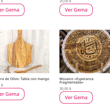
0
$
20,00
$
er Gema
Ver Gema
ra de Olivo: Tabla con mango
Mosaico «Esperanza
Fragmentada»
0
$
30,00
$
er Gema
Ver Gema