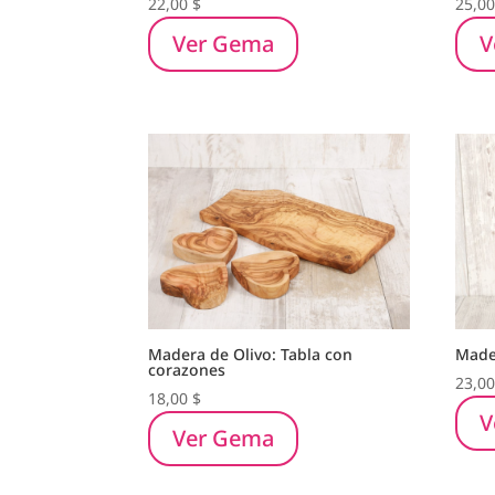
22,00
$
25,0
Ver Gema
V
Madera de Olivo: Tabla con
Made
corazones
23,0
18,00
$
V
Ver Gema