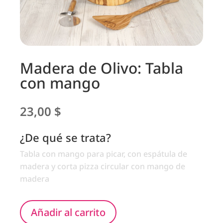
Madera de Olivo: Tabla
con mango
23,00
$
¿De qué se trata?
Tabla con mango para picar, con espátula de
madera y corta pizza circular con mango de
madera
Añadir al carrito